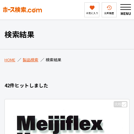
MENU
お気に入り
比較履歴
HOME
検索結果
製品検索
HOME
製品検索
検索結果
ホース検索ドットコムとは
42件ヒットしました
会社案内
比較