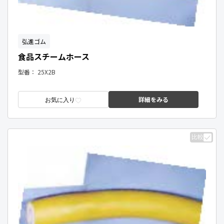
弘進ゴム
食品スチームホース
型番：
25X2B
詳細をみる
お気に入り
比較