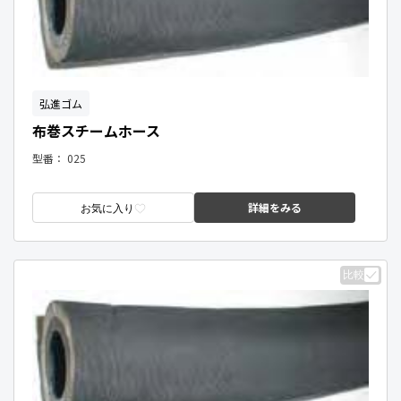
弘進ゴム
布巻スチームホース
型番：
025
詳細をみる
お気に入り
比較