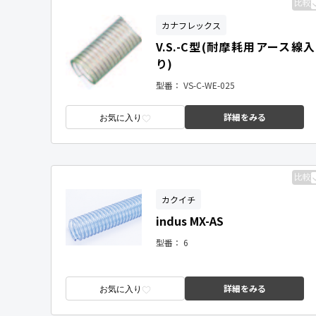
比較
カナフレックス
V.S.-C型(耐摩耗用アース線入
り)
型番：
VS-C-WE-025
詳細をみる
お気に入り
比較
カクイチ
indus MX-AS
型番：
6
詳細をみる
お気に入り