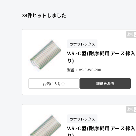
34件ヒットしました
比較
カナフレックス
V.S.-C型(耐摩耗用アース線入
り)
型番：
VS-C-WE-200
詳細をみる
お気に入り
比較
カナフレックス
V.S.-C型(耐摩耗用アース線入
り)