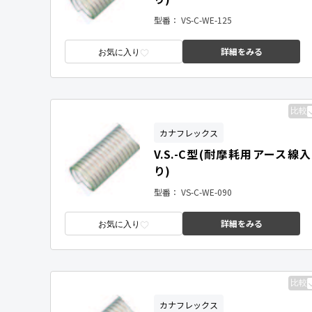
型番：
VS-C-WE-125
詳細をみる
お気に入り
比較
カナフレックス
V.S.-C型(耐摩耗用アース線入
り)
型番：
VS-C-WE-090
詳細をみる
お気に入り
比較
カナフレックス