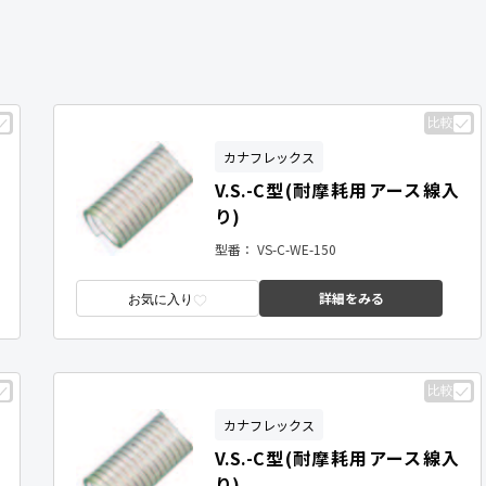
比較
カナフレックス
V.S.-C型(耐摩耗用アース線入
り)
型番：
VS-C-WE-150
詳細をみる
お気に入り
比較
カナフレックス
V.S.-C型(耐摩耗用アース線入
り)