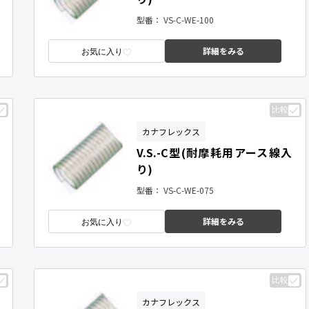
型番：
VS-C-WE-100
詳細をみる
お気に入り
比較
カナフレックス
V.S.-C型(耐摩耗用アース線入
り)
型番：
VS-C-WE-075
詳細をみる
お気に入り
比較
カナフレックス