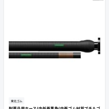
東北ゴム
耐薬品用ホース(内外面黒色(内面ゴム材質ブチルゴ