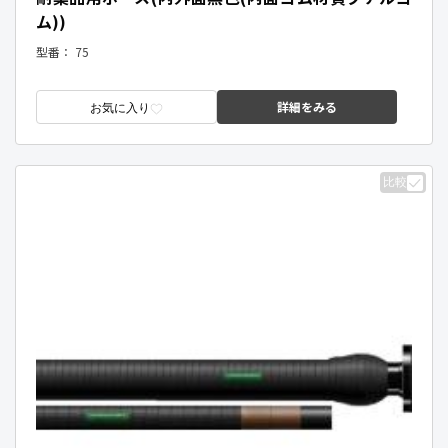
ム))
型番：
75
詳細をみる
お気に入り
比較