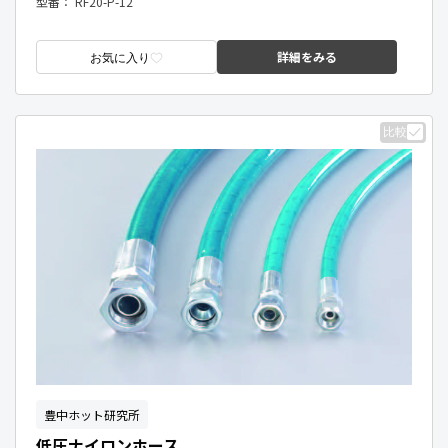
型番：
RF20-P-12
詳細をみる
お気に入り
比較
豊中ホット研究所
低圧ナイロンホース