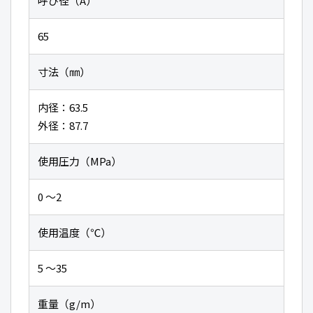
呼び径（A）
65
寸法（㎜）
内径：63.5
外径：87.7
使用圧力（MPa）
0 〜2
使用温度（℃）
5 〜35
重量（g/m）