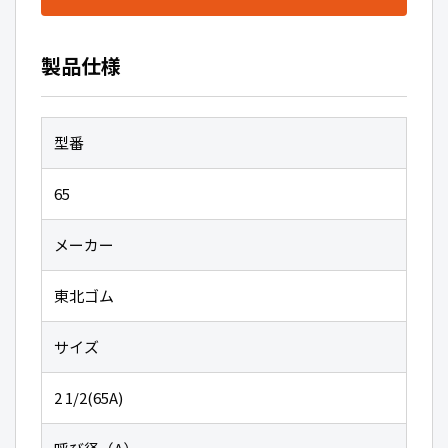
製品仕様
型番
65
メーカー
東北ゴム
サイズ
2 1/2(65A)