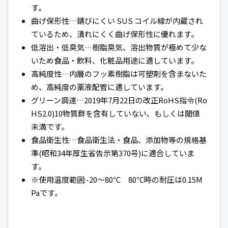
す。
曲げ保形性…錆びにくい SUS コイル線が内蔵され
ているため、潰れにくく曲げ保形性に優れます。
低溶出・低臭気…樹脂臭気、溶出物質が極めて少な
いため食品・飲料、化粧品用途に適しています。
高純度性…内層のフッ素樹脂は可塑剤を含まないた
め、高純度の薬液配管に適しています。
グリーン調達…2019年7月22日の改正RoHS指令(Ro
HS2.0)10物質群を含有していない、もしくは閾値
未満です。
食品衛生性…食品衛生法・食品、添加物等の規格基
準(昭和34年厚生省告示第370号)に適合していま
す。
※使用温度範囲:-20～80℃ 80℃時の耐圧は0.15M
Paです。