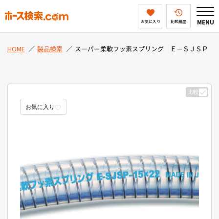
MENU
お気に入り
比較履歴
HOME
HOME
製品検索
スーパー柔軟フッ素スプリング Ｅ－ＳＪＳＰ
製品検索
比較
お気に入り
ホース検索ドットコムとは
会社案内