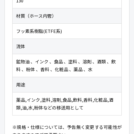
130
材質（ホース内管）
フッ素系樹脂(ETFE系)
流体
鉱物油 、インク 、食品 、塗料 、溶剤 、酒類 、飲
料 、粉体 、香料 、化粧品 、薬品 、水
用途
薬品,インク,塗料,溶剤,食品,飲料,香料,化粧品,酒
類,油,水,粉体などの移送用として
※規格・仕様については、予告無く変更する可能性が