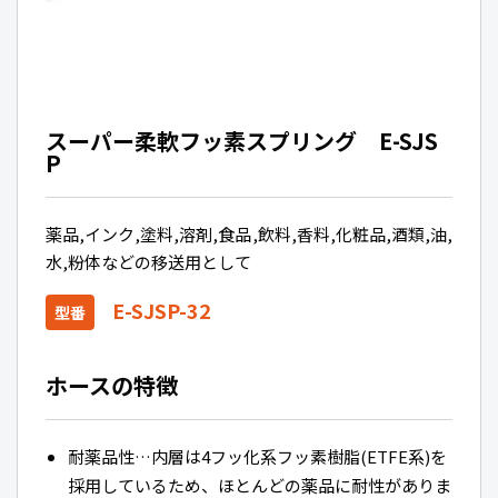
スーパー柔軟フッ素スプリング E-SJS
P
薬品,インク,塗料,溶剤,食品,飲料,香料,化粧品,酒類,油,
水,粉体などの移送用として
E-SJSP-32
型番
ホースの特徴
耐薬品性…内層は4フッ化系フッ素樹脂(ETFE系)を
採用しているため、ほとんどの薬品に耐性がありま