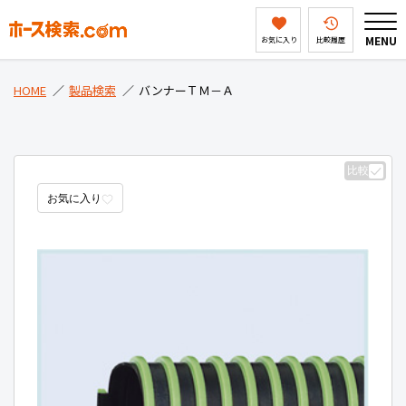
MENU
お気に入り
比較履歴
HOME
HOME
製品検索
バンナーＴＭ－Ａ
製品検索
比較
お気に入り
ホース検索ドットコムとは
会社案内